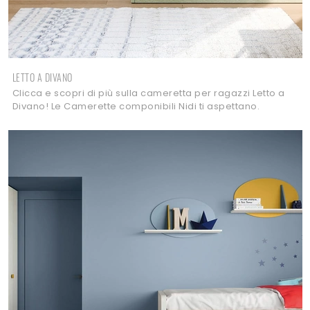
LETTO A DIVANO
Clicca e scopri di più sulla cameretta per ragazzi Letto a
Divano! Le Camerette componibili Nidi ti aspettano.