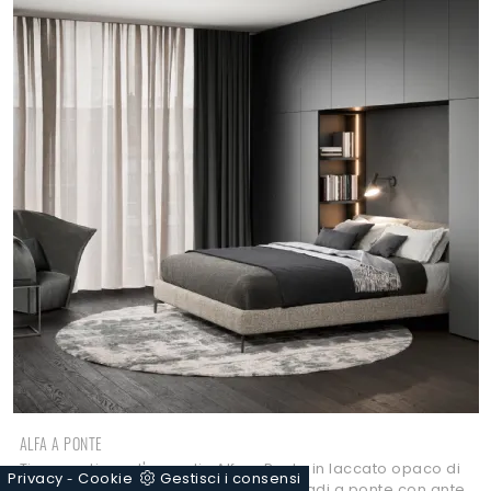
ALFA A PONTE
Ti presentiamo l'armadio Alfa a Ponte in laccato opaco di
Privacy
Cookie
Gestisci i consensi
-
Novamobili! Una ricca gamma di armadi a ponte con ante