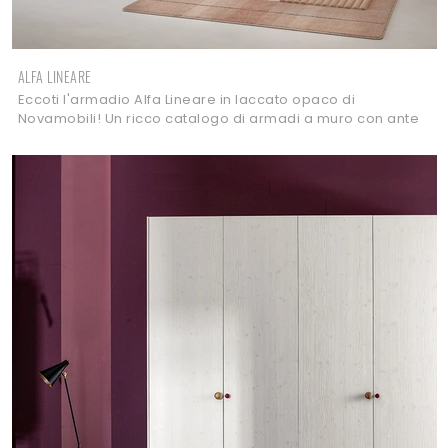
ALFA LINEARE
Eccoti l'armadio Alfa Lineare in laccato opaco di
Novamobili! Un ricco catalogo di armadi a muro con ante
battenti.