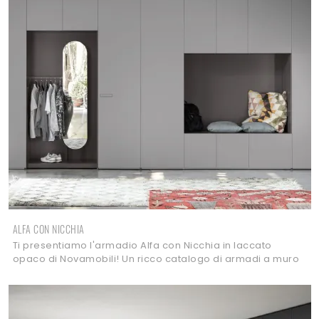
ALFA CON NICCHIA
Ti presentiamo l'armadio Alfa con Nicchia in laccato
opaco di Novamobili! Un ricco catalogo di armadi a muro
con ante battenti.