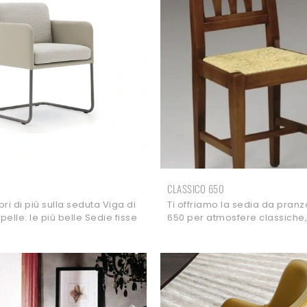
CLASSICO 650
ri di più sulla seduta Viga di
Ti offriamo la sedia da pranz
n pelle: le più belle Sedie fisse
650 per atmosfere classiche, 
tendono.
esclusive Sedie fisse di Fratel