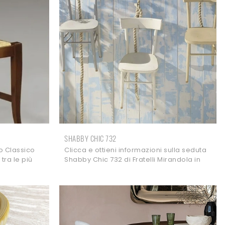
SHABBY CHIC 732
o Classico
Clicca e ottieni informazioni sulla seduta
tra le più
Shabby Chic 732 di Fratelli Mirandola in
li Mirandola.
legno: le più esclusive Sedie fisse
classiche ti aspettano.