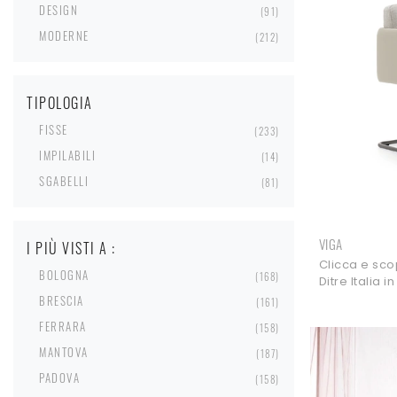
DESIGN
91
MODERNE
212
TIPOLOGIA
FISSE
233
IMPILABILI
14
SGABELLI
81
VIGA
I PIÙ VISTI A :
Clicca e scop
BOLOGNA
168
Ditre Italia i
design ti at
BRESCIA
161
FERRARA
158
MANTOVA
187
PADOVA
158