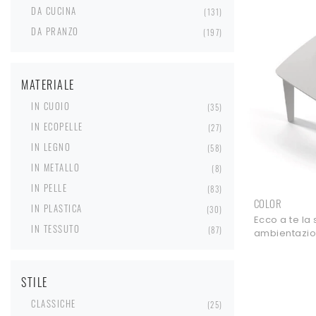
DA CUCINA
131
DA PRANZO
197
MATERIALE
IN CUOIO
35
IN ECOPELLE
27
IN LEGNO
58
IN METALLO
8
IN PELLE
83
COLOR
IN PLASTICA
30
Ecco a te la
IN TESSUTO
87
ambientazion
Sedie fisse di
STILE
CLASSICHE
25