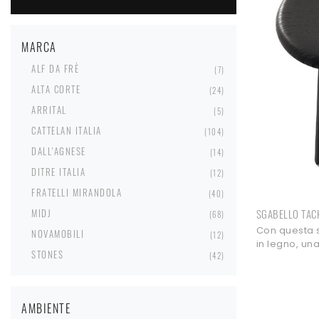
MARCA
ALF DA FRÈ
7
ALTA CORTE
24
ARRITAL
5
CATTELAN ITALIA
104
DALL'AGNESE
14
DITRE ITALIA
12
FRATELLI MIRANDOLA
40
MIDJ
SGABELLO TAC
68
Con questa s
NOVAMOBILI
12
in legno, un
STONES
42
moderne, potr
AMBIENTE