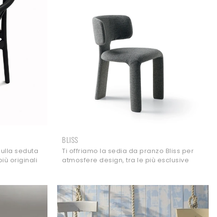
BLISS
sulla seduta
Ti offriamo la sedia da pranzo Bliss per
più originali
atmosfere design, tra le più esclusive
tano.
Sedie fisse di Ditre Italia.