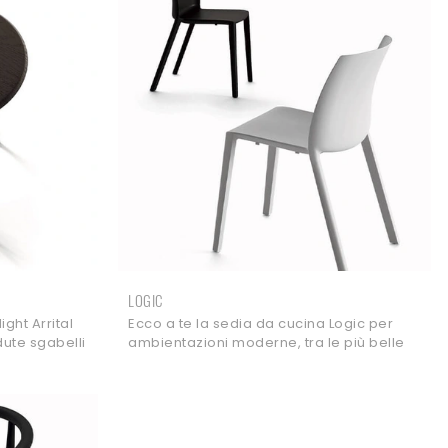
LOGIC
ght Arrital
Ecco a te la sedia da cucina Logic per
dute sgabelli
ambientazioni moderne, tra le più belle
tuoi locali.
Sedie impilabili di Arrital.