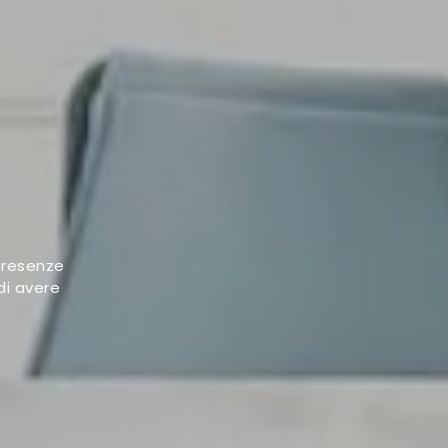
 presenze
di avere