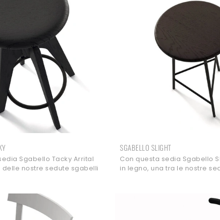
KY
SGABELLO SLIGHT
edia Sgabello Tacky Arrital
Con questa sedia Sgabello Sli
a delle nostre sedute sgabelli
in legno, una tra le nostre se
ai valorizzare i tuoi interni.
moderne, potrai valorizzare i 