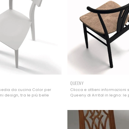
QUEENY
 sedia da cucina Color per
Clicca e ottieni informazioni 
i design, tra le più belle
Queeny di Arrital in legno: le 
 Arrital.
Sedie fisse moderne ti aspet