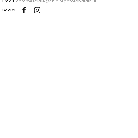
Email:
commerciale@chiavegatotobaldini.it
Social: