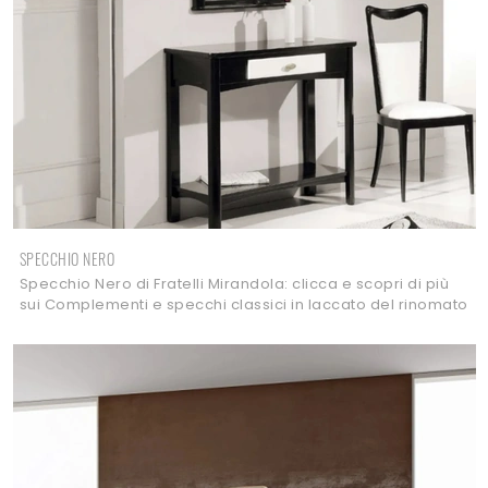
SPECCHIO NERO
Specchio Nero di Fratelli Mirandola: clicca e scopri di più
sui Complementi e specchi classici in laccato del rinomato
brand!