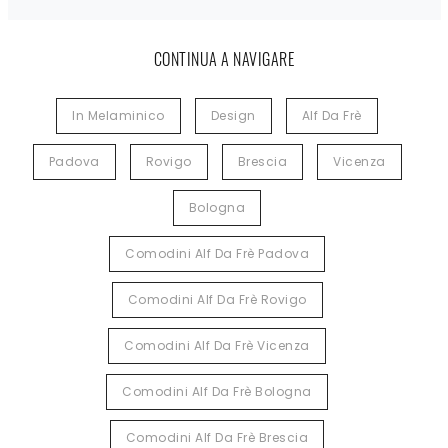
CONTINUA A NAVIGARE
In Melaminico
Design
Alf Da Frè
Padova
Rovigo
Brescia
Vicenza
Bologna
Comodini Alf Da Frè Padova
Comodini Alf Da Frè Rovigo
Comodini Alf Da Frè Vicenza
Comodini Alf Da Frè Bologna
Comodini Alf Da Frè Brescia