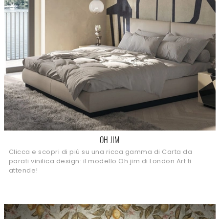
OH JIM
Clicca e scopri di più su una ricca gamma di Carta da
parati vinilica design: il modello Oh jim di London Art ti
attende!