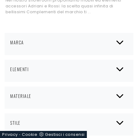
Nel nostro showroom proponiamo mobili ed elementi
accessori Adriani e Rossi: la scelta quasi infinita di
bellissimi Complementi del marchio ti ...
MARCA
ELEMENTI
MATERIALE
STILE
Privacy
Cookie
Gestisci i consensi
-