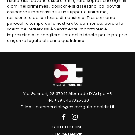
I Materassi devono essere fatti girare sopra sotto ogni 15
giorni nei primi mesi, cosicché si assestino, poi dovrai
collocare il materasso su un supporto uniforme,
resistente e della stessa dimensione. Trascorriamo
parecchio tempo della nostra vita dormendo, perciò la
scelta dei Materassi è veramente importante: è
imprescindibile scegliere il modello ideale per le proprie
esigenze legate al sonno quotidiano.
Via Gennari, 28 37041 Albaredo D'Adige VR
Tel. +39 0457025030
E-Mail. commerciale@chiavegatotobaldini.it
STILI DI CUCINE
Cucine Design