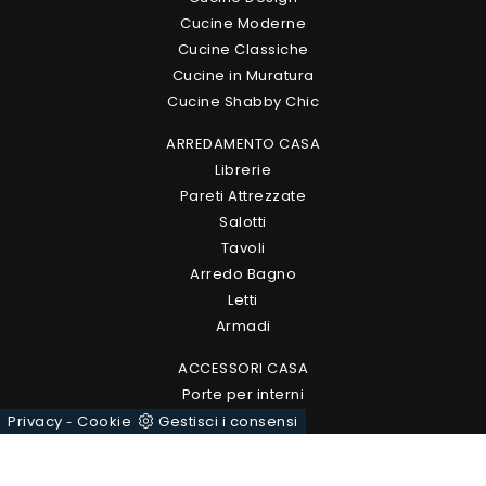
Cucine Moderne
Cucine Classiche
Cucine in Muratura
Cucine Shabby Chic
ARREDAMENTO CASA
Librerie
Pareti Attrezzate
Salotti
Tavoli
Arredo Bagno
Letti
Armadi
ACCESSORI CASA
Porte per interni
Illuminazione
Privacy
Cookie
Gestisci i consensi
-
Complementi
Carta da parati