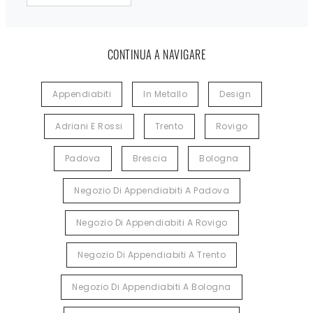
CONTINUA A NAVIGARE
Appendiabiti
In Metallo
Design
Adriani E Rossi
Trento
Rovigo
Padova
Brescia
Bologna
Negozio Di Appendiabiti A Padova
Negozio Di Appendiabiti A Rovigo
Negozio Di Appendiabiti A Trento
Negozio Di Appendiabiti A Bologna