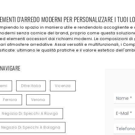
MENTI D'ARREDO MODERNI PER PERSONALIZZARE I TUOI LOC
piendo lo spazio in maniera utile e rendendolo accogliente e di
derni senza cornice del brand, proprio come questa soluzione in
ed elementi accessori dai richiami moderni. Le composizioni di 
olari atmosfere arredative. Assai versatili e multifunzionali, i 
sificate: ultimano le qualità pratiche e il valore estetico dell'amb
 NAVIGARE
erni
Ditre Italia
Vicenza
Ferrara
Verona
Negozio Di Specchi A Rovigo
Negozio Di Specchi A Bologna