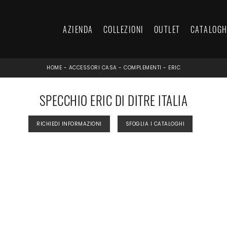
AZIENDA
COLLEZIONI
OUTLET
CATALOGH
HOME
-
ACCESSORI CASA
-
COMPLEMENTI
-
ERIC
SPECCHIO ERIC DI DITRE ITALIA
RICHIEDI INFORMAZIONI
SFOGLIA I CATALOGHI