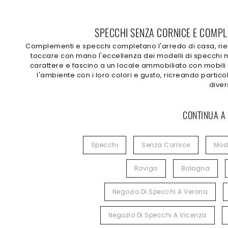
SPECCHI SENZA CORNICE E COMPLE
Complementi e specchi completano l'arredo di casa, riem
toccare con mano l'eccellenza dei modelli di specchi mo
carattere e fascino a un locale ammobiliato con mobili 
l'ambiente con i loro colori e gusto, ricreando partic
diver
CONTINUA A
Specchi
Senza Cornice
Mod
Rovigo
Bologna
Negozio Di Specchi A Verona
Negozio Di Specchi A Vicenza