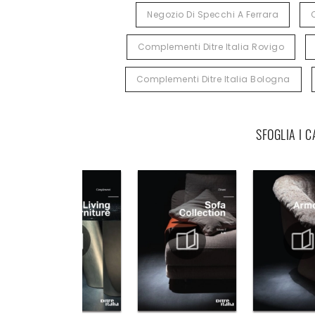
Negozio Di Specchi A Ferrara
Complementi Ditre Italia Rovigo
Complementi Ditre Italia Bologna
SFOGLIA I 