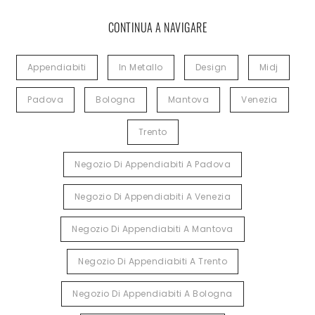
CONTINUA A NAVIGARE
Appendiabiti
In Metallo
Design
Midj
Padova
Bologna
Mantova
Venezia
Trento
Negozio Di Appendiabiti A Padova
Negozio Di Appendiabiti A Venezia
Negozio Di Appendiabiti A Mantova
Negozio Di Appendiabiti A Trento
Negozio Di Appendiabiti A Bologna