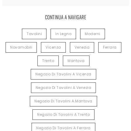
CONTINUA A NAVIGARE
Tavolini
In Legno
Moderni
Novamobili
Vicenza
Venezia
Ferrara
Trento
Mantova
Negozio Di Tavolini A Vicenza
Negozio Di Tavolini A Venezia
Negozio Di Tavolini A Mantova
Negozio Di Tavolini A Trento
Negozio Di Tavolini A Ferrara