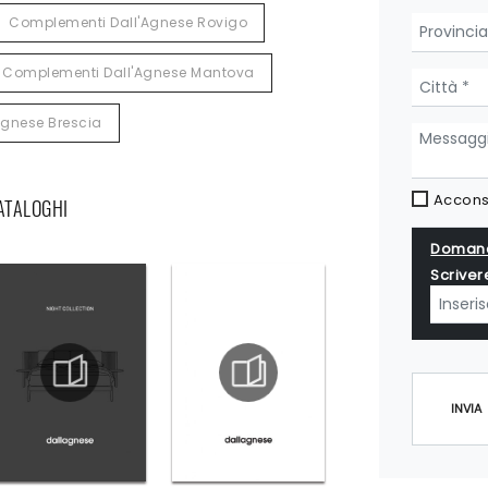
Complementi Dall'Agnese Rovigo
Complementi Dall'Agnese Mantova
Agnese Brescia
Acconse
CATALOGHI
Domand
Scriver
INVIA