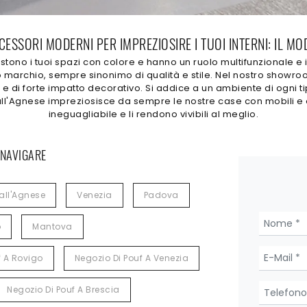
ESSORI MODERNI PER IMPREZIOSIRE I TUOI INTERNI: IL M
estono i tuoi spazi con colore e hanno un ruolo multifunzionale e 
to marchio, sempre sinonimo di qualità e stile. Nel nostro showr
di forte impatto decorativo. Si addice a un ambiente di ogni tip
Dall'Agnese impreziosisce da sempre le nostre case con mobili e o
ineguagliabile e li rendono vivibili al meglio.
 NAVIGARE
all'Agnese
Venezia
Padova
o
Mantova
f A Rovigo
Negozio Di Pouf A Venezia
Negozio Di Pouf A Brescia