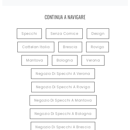
CONTINUA A NAVIGARE
Specchi
Senza Cornice
Design
Cattelan Italia
Brescia
Rovigo
Mantova
Bologna
Verona
Negozio Di Specchi A Verona
Negozio Di Specchi A Rovigo
Negozio Di Specchi A Mantova
Negozio Di Specchi A Bologna
Negozio Di Specchi A Brescia