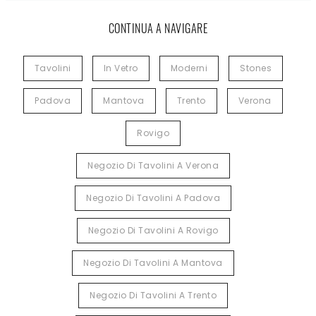
CONTINUA A NAVIGARE
Tavolini
In Vetro
Moderni
Stones
Padova
Mantova
Trento
Verona
Rovigo
Negozio Di Tavolini A Verona
Negozio Di Tavolini A Padova
Negozio Di Tavolini A Rovigo
Negozio Di Tavolini A Mantova
Negozio Di Tavolini A Trento