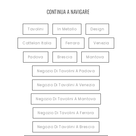
CONTINUA A NAVIGARE
Tavolini
In Metallo
Design
Cattelan Italia
Ferrara
Venezia
Padova
Brescia
Mantova
Negozio Di Tavolini A Padova
Negozio Di Tavolini A Venezia
Negozio Di Tavolini A Mantova
Negozio Di Tavolini A Ferrara
Negozio Di Tavolini A Brescia