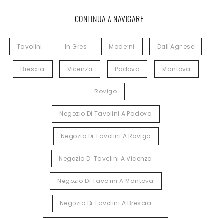
CONTINUA A NAVIGARE
Tavolini
In Gres
Moderni
Dall'Agnese
Brescia
Vicenza
Padova
Mantova
Rovigo
Negozio Di Tavolini A Padova
Negozio Di Tavolini A Rovigo
Negozio Di Tavolini A Vicenza
Negozio Di Tavolini A Mantova
Negozio Di Tavolini A Brescia