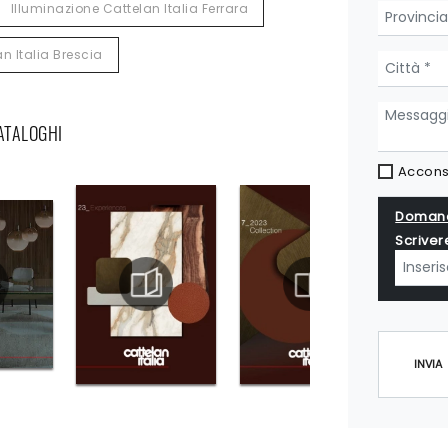
Illuminazione Cattelan Italia Ferrara
n Italia Brescia
CATALOGHI
Acconse
Domand
Scriver
INVIA