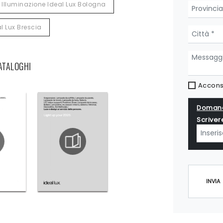
Illuminazione Ideal Lux Bologna
l Lux Brescia
CATALOGHI
Acconse
Domand
Scriver
INVIA