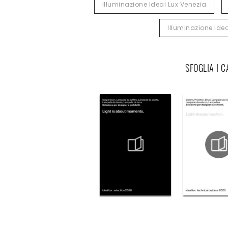
Illuminazione Ideal Lux Venezia
Illuminazione Idea
SFOGLIA I 