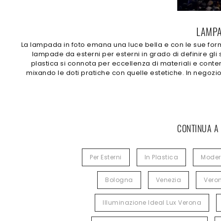
LAMPA
La lampada in foto emana una luce bella e con le sue forme 
lampade da esterni per esterni in grado di definire gli
plastica si connota per eccellenza di materiali e cont
mixando le doti pratiche con quelle estetiche. In negozi
CONTINUA A
Per Esterni
In Plastica
Mode
Bologna
Venezia
Vero
Illuminazione Ideal Lux Verona