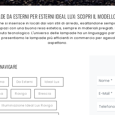
DE DA ESTERNI PER ESTERNI IDEAL LUX: SCOPRI IL MODELL
si inserisce in locali dai vari stili di arredo, esaltandone semp
 spazi con una buona resa estetica, sempre in materiali pregiati. 
enuto tecnologico. L'universo delle lampade ha un linguaggio par
o presentiamo le lampade più efficienti in commercio per agevolar
aspettano.
 NAVIGARE
rna
Da Esterni
Ideal Lux
na
Rovigo
Brescia
Illuminazione Ideal Lux Rovigo