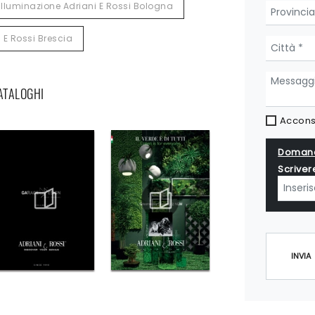
Illuminazione Adriani E Rossi Bologna
 E Rossi Brescia
CATALOGHI
Acconse
Domand
Scriver
INVIA