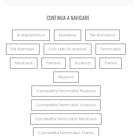
CONTINUA A NAVIGARE
In Melaminico
Moderne
Per Bambine
Per Bambini
Con Letti Scorrevoli
Ferrimobili
Mantova
Ferrara
Vicenza
Trento
Padova
Camerette Ferrimobili Padova
Camerette Ferrimobili Vicenza
Camerette Ferrimobili Mantova
Camerette Ferrimobili Trento