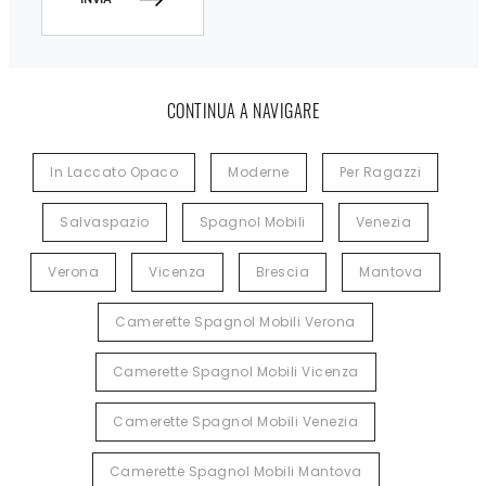
CONTINUA A NAVIGARE
In Laccato Opaco
Moderne
Per Ragazzi
Salvaspazio
Spagnol Mobili
Venezia
Verona
Vicenza
Brescia
Mantova
Camerette Spagnol Mobili Verona
Camerette Spagnol Mobili Vicenza
Camerette Spagnol Mobili Venezia
Camerette Spagnol Mobili Mantova