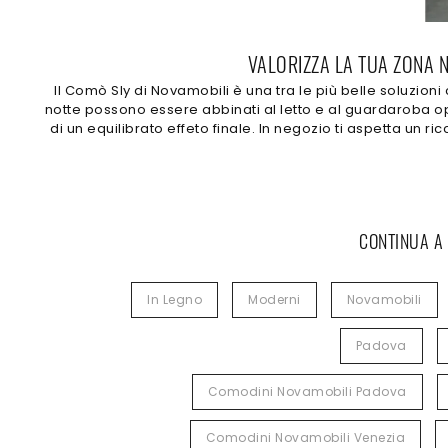
VALORIZZA LA TUA ZONA N
Il Comò Sly di Novamobili è una tra le più belle soluzioni
notte possono essere abbinati al letto e al guardaroba opp
di un equilibrato effeto finale. In negozio ti aspetta u
CONTINUA A
In Legno
Moderni
Novamobili
Padova
Comodini Novamobili Padova
Comodini Novamobili Venezia