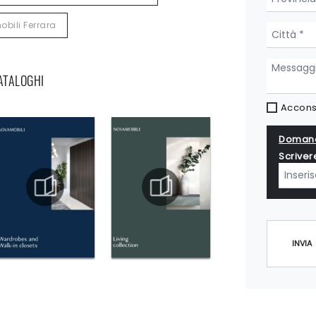
bili Ferrara
CATALOGHI
Acconse
Domand
Scriver
INVIA