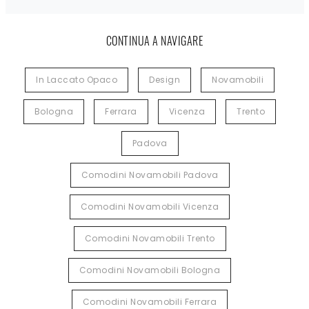
CONTINUA A NAVIGARE
In Laccato Opaco
Design
Novamobili
Bologna
Ferrara
Vicenza
Trento
Padova
Comodini Novamobili Padova
Comodini Novamobili Vicenza
Comodini Novamobili Trento
Comodini Novamobili Bologna
Comodini Novamobili Ferrara