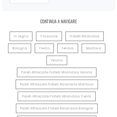
CONTINUA A NAVIGARE
In Legno
Classiche
Fratelli Mirandola
Bologna
Trento
Ferrara
Mantova
Verona
Pareti Attrezzate Fratelli Mirandola Verona
Pareti Attrezzate Fratelli Mirandola Mantova
Pareti Attrezzate Fratelli Mirandola Trento
Pareti Attrezzate Fratelli Mirandola Bologna