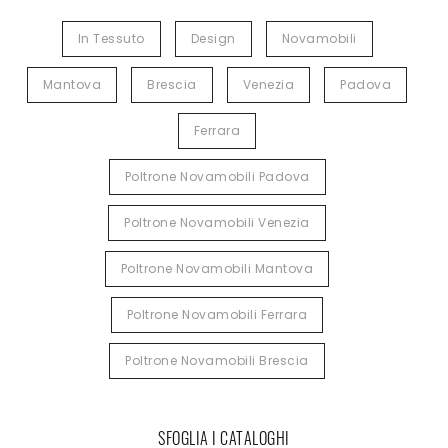
In Tessuto
Design
Novamobili
Mantova
Brescia
Venezia
Padova
Ferrara
Poltrone Novamobili Padova
Poltrone Novamobili Venezia
Poltrone Novamobili Mantova
Poltrone Novamobili Ferrara
Poltrone Novamobili Brescia
SFOGLIA I CATALOGHI