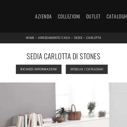
AZIENDA
COLLEZIONI
OUTLET
CATALOGH
HOME
-
ARREDAMENTO CASA
-
SEDIE
-
CARLOTTA
SEDIA CARLOTTA DI STONES
RICHIEDI INFORMAZIONI
SFOGLIA I CATALOGHI