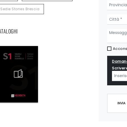
Sedie Stones Brescia
CATALOGHI
Acconse
Domand
Scriver
INVIA