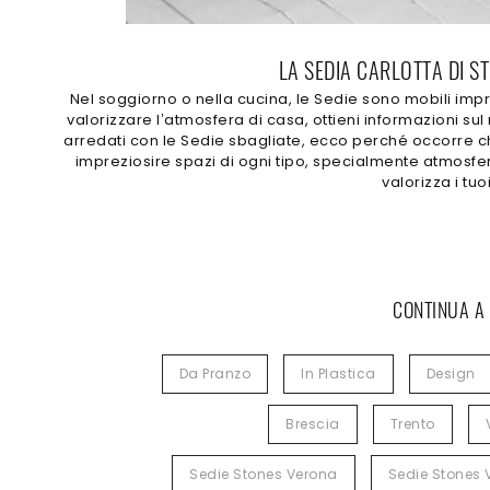
LA SEDIA CARLOTTA DI ST
Nel soggiorno o nella cucina, le Sedie sono mobili impr
valorizzare l’atmosfera di casa, ottieni informazioni sul
arredati con le Sedie sbagliate, ecco perché occorre ch
impreziosire spazi di ogni tipo, specialmente atmosfere
valorizza i tu
CONTINUA A
Da Pranzo
In Plastica
Design
Brescia
Trento
Sedie Stones Verona
Sedie Stones 