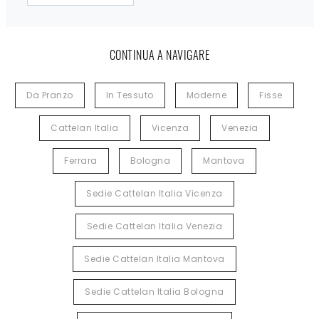
CONTINUA A NAVIGARE
Da Pranzo
In Tessuto
Moderne
Fisse
Cattelan Italia
Vicenza
Venezia
Ferrara
Bologna
Mantova
Sedie Cattelan Italia Vicenza
Sedie Cattelan Italia Venezia
Sedie Cattelan Italia Mantova
Sedie Cattelan Italia Bologna