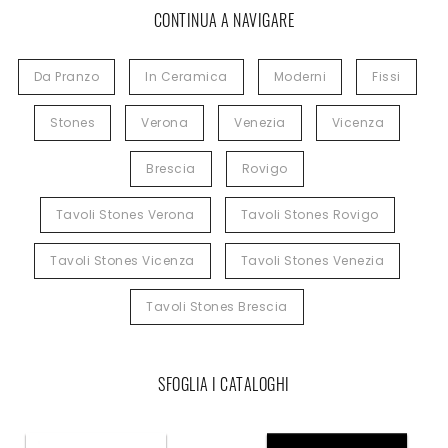
CONTINUA A NAVIGARE
Da Pranzo
In Ceramica
Moderni
Fissi
Stones
Verona
Venezia
Vicenza
Brescia
Rovigo
Tavoli Stones Verona
Tavoli Stones Rovigo
Tavoli Stones Vicenza
Tavoli Stones Venezia
Tavoli Stones Brescia
SFOGLIA I CATALOGHI