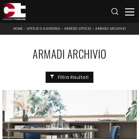
HOME
-
UFFICIO E GIARDINO
-
ARREDO UFFICIO
-
ARMADI ARCHIVIO
ARMADI ARCHIVIO
Filtra Risultati