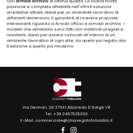
con
armadi archivio
di ottima qualità. La nostra molta
passione e completa affabilità nell'offrirti soluzioni
arredative attuali, ideali per un ambiente lavorativo di
differenti dimensioni, ti garantirà di ricevere proposte
interessanti riguardo a Arredo Ufficio e armadi archivio. I
modelli che vendiamo sono fatti con materiali pregiati e
resistenti, ideali per essere collocati all'interno di un
ambiente lavorativo di ogni stile, da quello più legato alla
tradizione a quello più moderno.
Via Gennari, 28 37041 Albaredo D'Adige VR
Tel. +39 0457025030
E-Mail. commerciale@chiavegatotobaldini.it