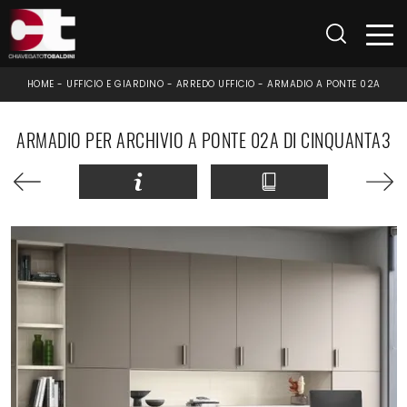
HOME
-
UFFICIO E GIARDINO
-
ARREDO UFFICIO
-
ARMADIO A PONTE 02A
ARMADIO PER ARCHIVIO A PONTE 02A DI CINQUANTA3