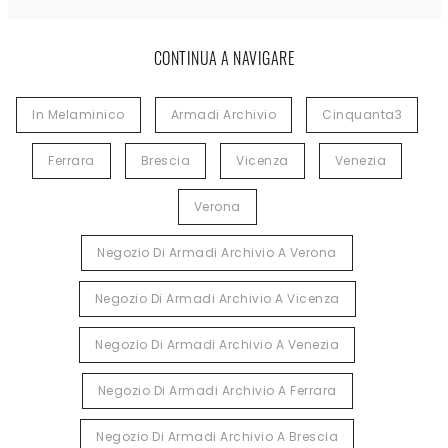
CONTINUA A NAVIGARE
In Melaminico
Armadi Archivio
Cinquanta3
Ferrara
Brescia
Vicenza
Venezia
Verona
Negozio Di Armadi Archivio A Verona
Negozio Di Armadi Archivio A Vicenza
Negozio Di Armadi Archivio A Venezia
Negozio Di Armadi Archivio A Ferrara
Negozio Di Armadi Archivio A Brescia