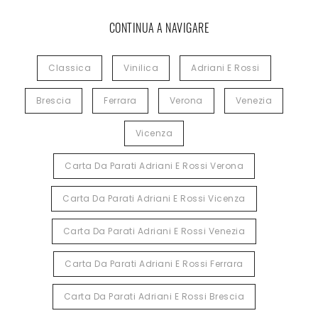
CONTINUA A NAVIGARE
Classica
Vinilica
Adriani E Rossi
Brescia
Ferrara
Verona
Venezia
Vicenza
Carta Da Parati Adriani E Rossi Verona
Carta Da Parati Adriani E Rossi Vicenza
Carta Da Parati Adriani E Rossi Venezia
Carta Da Parati Adriani E Rossi Ferrara
Carta Da Parati Adriani E Rossi Brescia