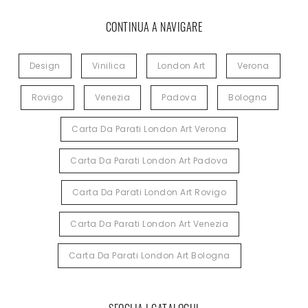
CONTINUA A NAVIGARE
Design
Vinilica
London Art
Verona
Rovigo
Venezia
Padova
Bologna
Carta Da Parati London Art Verona
Carta Da Parati London Art Padova
Carta Da Parati London Art Rovigo
Carta Da Parati London Art Venezia
Carta Da Parati London Art Bologna