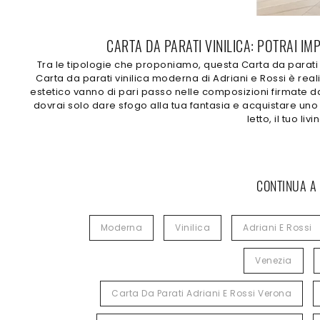
CARTA DA PARATI VINILICA: POTRAI IM
Tra le tipologie che proponiamo, questa Carta da parati 
Carta da parati vinilica moderna di Adriani e Rossi è rea
estetico vanno di pari passo nelle composizioni firmate dal
dovrai solo dare sfogo alla tua fantasia e acquistare uno 
letto, il tuo l
CONTINUA A
Moderna
Vinilica
Adriani E Rossi
Venezia
Carta Da Parati Adriani E Rossi Verona