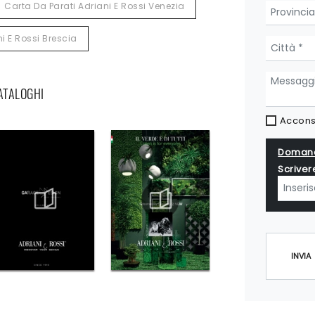
Carta Da Parati Adriani E Rossi Venezia
i E Rossi Brescia
CATALOGHI
Acconse
Domand
Scriver
INVIA