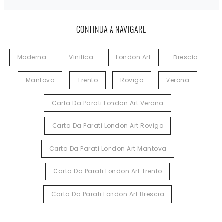
CONTINUA A NAVIGARE
Moderna
Vinilica
London Art
Brescia
Mantova
Trento
Rovigo
Verona
Carta Da Parati London Art Verona
Carta Da Parati London Art Rovigo
Carta Da Parati London Art Mantova
Carta Da Parati London Art Trento
Carta Da Parati London Art Brescia