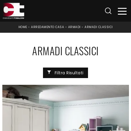
HOME
-
ARREDAMENTO CASA
-
ARMADI
-
ARMADI CLASSICI
ARMADI CLASSICI
Filtra Risultati