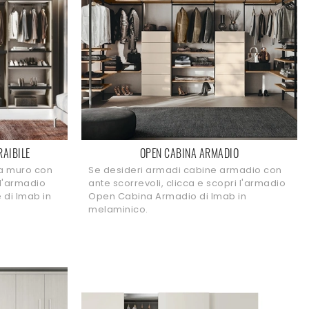
RAIBILE
OPEN CABINA ARMADIO
 a muro con
Se desideri armadi cabine armadio con
 l'armadio
ante scorrevoli, clicca e scopri l'armadio
 di Imab in
Open Cabina Armadio di Imab in
melaminico.