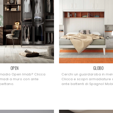
OPEN
GLOBO
rmadio Open Imab? Clicca
Cerchi un guardaroba in me
armadi a muro con ante
Clicca e scopri armadiature
spettano.
ante battenti di Spagnol Mobil