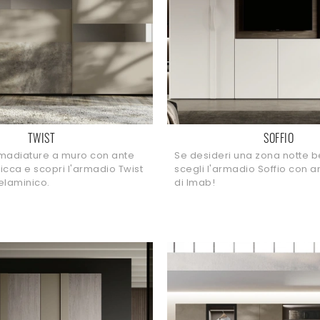
TWIST
SOFFIO
rmadiature a muro con ante
Se desideri una zona notte b
licca e scopri l'armadio Twist
scegli l'armadio Soffio con a
elaminico.
di Imab!