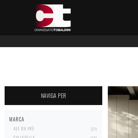
NAVIGA PER
MARCA
ALF DA FRÈ
21
CALLESELLA
10