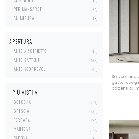
COMPONIBILI
4
PER MANSARDE
24
SU MISURA
18
APERTURA
ANTE A SOFFIETTO
2
ANTE BATTENTI
163
ANTE SCORREVOLI
85
Se vuoi una 
gusto, sceg
battenti di I
I PIÙ VISTI A :
BOLOGNA
119
BRESCIA
136
FERRARA
124
MANTOVA
127
PADOVA
116