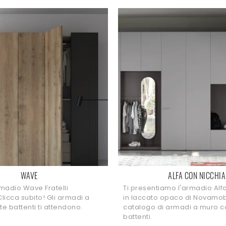
WAVE
ALFA CON NICCHIA
madio Wave Fratelli
Ti presentiamo l'armadio Alf
licca subito! Gli armadi a
in laccato opaco di Novamobi
e battenti ti attendono.
catalogo di armadi a muro c
battenti.