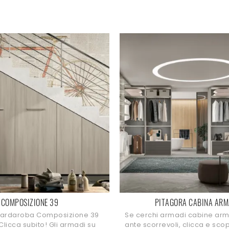
COMPOSIZIONE 39
PITAGORA CABINA ARM
uardaroba Composizione 39
Se cerchi armadi cabine ar
Clicca subito! Gli armadi su
ante scorrevoli, clicca e sco