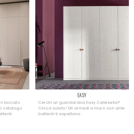
EASY
in laccato
Cerchi un guardaroba Easy Callesella?
co catalogo
Clicca subito! Gli armadi a muro con ante
ttenti.
battenti ti aspettano.