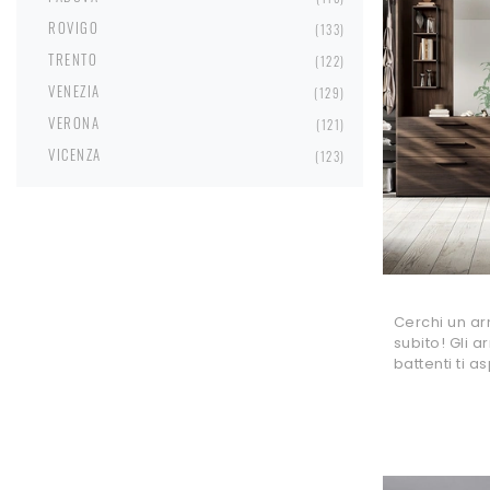
ROVIGO
133
TRENTO
122
VENEZIA
129
VERONA
121
VICENZA
123
Cerchi un a
subito! Gli 
battenti ti a