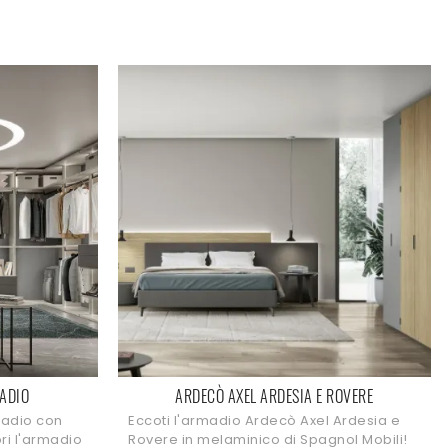
ADIO
ARDECÒ AXEL ARDESIA E ROVERE
madio con
Eccoti l'armadio Ardecò Axel Ardesia e
pri l'armadio
Rovere in melaminico di Spagnol Mobili!