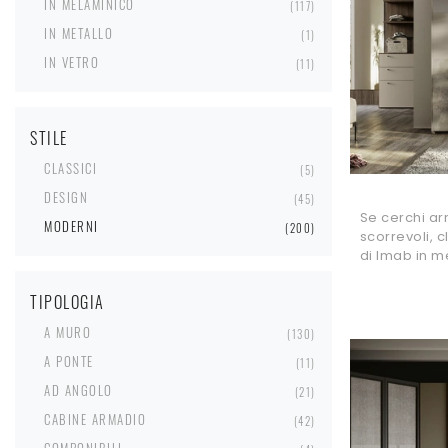
IN MELAMINICO
117
IN METALLO
1
IN VETRO
11
STILE
CLASSICI
5
DESIGN
45
Se cerchi a
MODERNI
200
scorrevoli, c
di Imab in m
TIPOLOGIA
A MURO
130
A PONTE
11
AD ANGOLO
21
CABINE ARMADIO
42