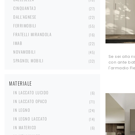
CINQUANTA3
27
DALL'AGNESE
22
FERRIMOBILI
55
FRATELLI MIRANDOLA
16
IMAB
22
NOVAMOBILI
45
Se sei alla 
SPAGNOL MOBILI
32
con ante batt
l'armadio Fl
MATERIALE
IN LACCATO LUCIDO
6
IN LACCATO OPACO
71
IN LEGNO
24
IN LEGNO LACCATO
14
IN MATERICO
6