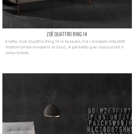
ZOÈ QUATTRO RING 14
Il letto Zoè Quattro Ring 14 in tessuto, tra i modelli imbottiti
matrimoniali moderni di Excò, è perfetto per assicurarti il
relax totale.