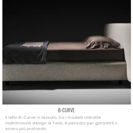
B-CURVE
Il letto B-Curve in tessuto, tra i modelli imbottiti
matrimoniali design di Twils, è pensato per garantirti il
sonno più profondo.