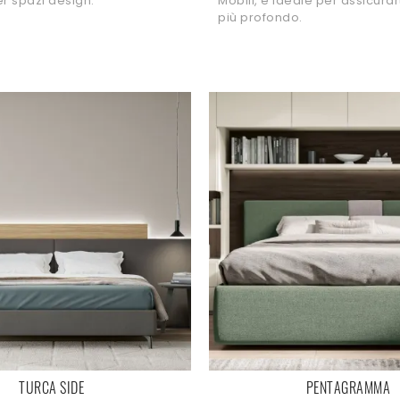
er spazi design.
Mobili, è ideale per assicurart
più profondo.
TURCA SIDE
PENTAGRAMMA