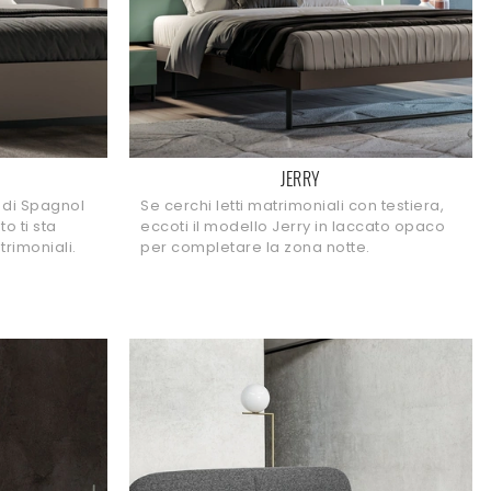
JERRY
ti di Spagnol
Se cerchi letti matrimoniali con testiera,
to ti sta
eccoti il modello Jerry in laccato opaco
rimoniali.
per completare la zona notte.