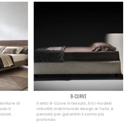
B-CURVE
tenitore di
Il letto B-Curve in tessuto, tra i modelli
suto ti
imbottiti matrimoniali design di Twils, è
oniali.
pensato per garantirti il sonno più
profondo.