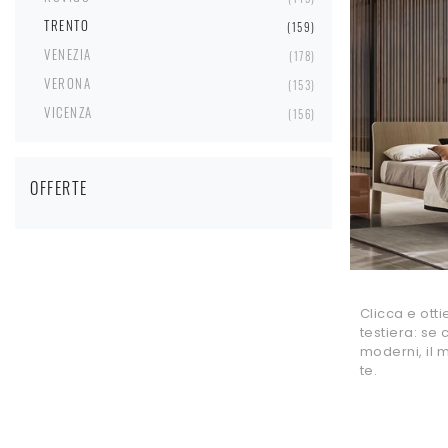
TRENTO
159
VENEZIA
178
VERONA
153
VICENZA
156
OFFERTE
Clicca e otti
testiera: se
moderni, il m
te.