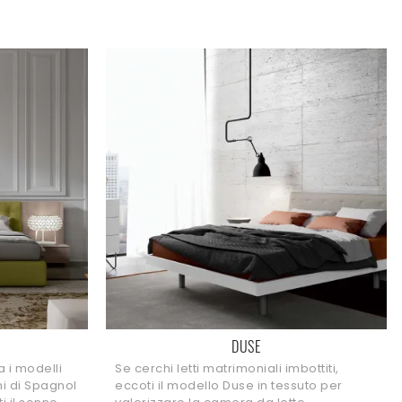
DUSE
ra i modelli
Se cerchi letti matrimoniali imbottiti,
ni di Spagnol
eccoti il modello Duse in tessuto per