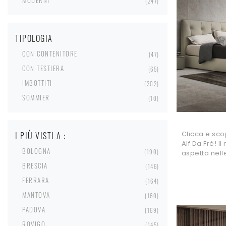
MODERNI
247
TIPOLOGIA
CON CONTENITORE
47
CON TESTIERA
65
IMBOTTITI
202
SOMMIER
10
Clicca e scop
I PIÙ VISTI A :
Alf Da Frè! I
BOLOGNA
190
aspetta nell
BRESCIA
146
FERRARA
164
MANTOVA
160
PADOVA
169
ROVIGO
145