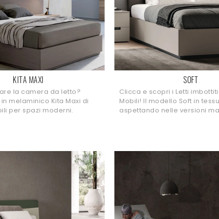
KITA MAXI
SOFT
are la camera da letto?
Clicca e scopri i Letti imbotti
to in melaminico Kita Maxi di
Mobili! Il modello Soft in tessu
li per spazi moderni.
aspettando nelle versioni mat