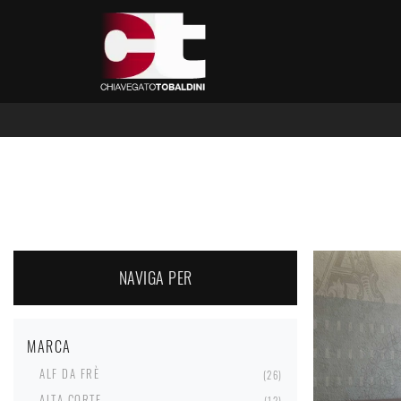
NAVIGA PER
MARCA
ALF DA FRÈ
26
ALTA CORTE
12