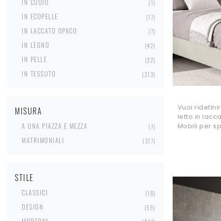
IN CUOIO
1
IN ECOPELLE
17
IN LACCATO OPACO
7
IN LEGNO
42
IN PELLE
22
IN TESSUTO
213
Vuoi ridefini
MISURA
letto in lac
A UNA PIAZZA E MEZZA
Mobili per s
7
MATRIMONIALI
317
STILE
CLASSICI
18
DESIGN
59