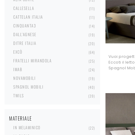
CALLESELLA
11
CATTELAN ITALIA
11
CINQUANTA3
14
DALL'AGNESE
19
DITRE ITALIA
20
EXCÒ
64
Vuoi progett
FRATELLI MIRANDOLA
25
Eccoti il let
Spagnol Mobi
IMAB
24
NOVAMOBILI
19
SPAGNOL MOBILI
40
TWILS
39
MATERIALE
IN MELAMINICO
22