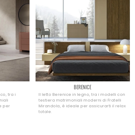
BERENICE
co, tra i
Il letto Berenice in legno, tra i modelli con
iali
testiera matrimoniali moderni di Fratelli
e per
Mirandola, è ideale per assicurarti il relax
totale.