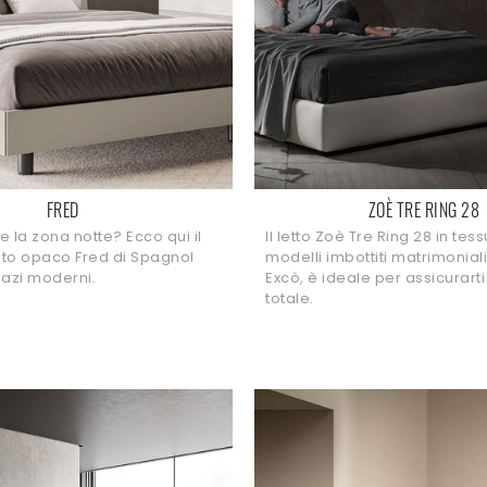
FRED
ZOÈ TRE RING 28
re la zona notte? Ecco qui il
Il letto Zoè Tre Ring 28 in tessu
cato opaco Fred di Spagnol
modelli imbottiti matrimonial
pazi moderni.
Excò, è ideale per assicurarti 
totale.