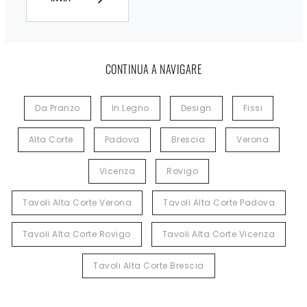
CONTINUA A NAVIGARE
Da Pranzo
In Legno
Design
Fissi
Alta Corte
Padova
Brescia
Verona
Vicenza
Rovigo
Tavoli Alta Corte Verona
Tavoli Alta Corte Padova
Tavoli Alta Corte Rovigo
Tavoli Alta Corte Vicenza
Tavoli Alta Corte Brescia