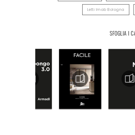
Letti Imab Bologna
SFOGLIA I 