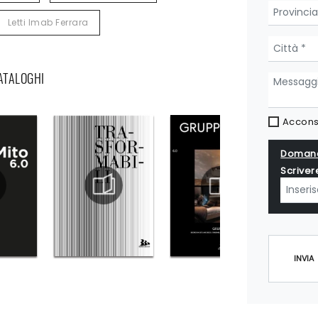
Letti Imab Ferrara
CATALOGHI
Acconse
Domand
Scriver
INVIA