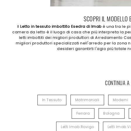
SCOPRI IL MODELLO E
Il
Letto in tessuto imbottito Esedra di Imab
è una tra le p
camera da letto è il luogo di casa che più interpreta la per
letti imbottiti dei migliori produttori di Arredamento Ca
migliori produttori specializzati nell'arredo per la zona
desideri garantirti l'agio più totale 
CONTINUA A
In Tessuto
Matrimoniali
Moderni
Ferrara
Bologna
Letti Imab Rovigo
Letti Imab V