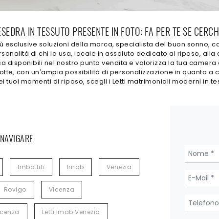
SEDRA IN TESSUTO PRESENTE IN FOTO: FA PER TE SE CERCH
iù esclusive soluzioni della marca, specialista del buon sonno, ca
sonalità di chi la usa, locale in assoluto dedicato al riposo, alla
sa disponibili nel nostro punto vendita e valorizza la tua camera d
 notte, con un’ampia possibilità di personalizzazione in quanto a 
nei tuoi momenti di riposo, scegli i Letti matrimoniali moderni in te
 NAVIGARE
Imbottiti
Imab
Venezia
Rovigo
Vicenza
icenza
Letti Imab Venezia